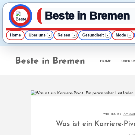
Beste in Bremen
Home
Uber uns
Reisen
Gesundheit
Mode
▾
▾
▾
▾
Skip
to
Beste in Bremen
content
HOME
UBER U
WRITTEN BY
JAMESA
Was ist ein Karriere-Pi