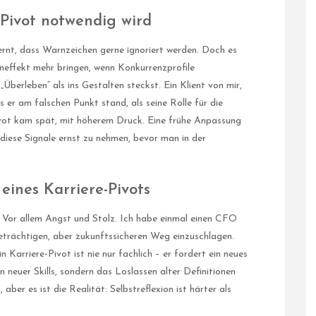
-Pivot notwendig wird
ernt, dass Warnzeichen gerne ignoriert werden. Doch es
rneffekt mehr bringen, wenn Konkurrenzprofile
Überleben“ als ins Gestalten steckst. Ein Klient von mir,
s er am falschen Punkt stand, als seine Rolle für die
ivot kam spät, mit höherem Druck. Eine frühe Anpassung
, diese Signale ernst zu nehmen, bevor man in der
ines Karriere-Pivots
n. Vor allem Angst und Stolz. Ich habe einmal einen CFO
geträchtigen, aber zukunftssicheren Weg einzuschlagen.
 Karriere-Pivot ist nie nur fachlich – er fordert ein neues
n neuer Skills, sondern das Loslassen alter Definitionen
aber es ist die Realität: Selbstreflexion ist härter als