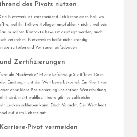
hrend des Pivots nutzen
 Dein Netzwerk ist entscheidend. Ich kenne einen Fall, wo
ffte, weil ihn frühere Kollegen empfahlen – nicht, weil sein
 Darum sollten Kontakte bewusst gepflegt werden, auch
alsch verstehen: Netzwerken heißt nicht ständig
tnisse zu teilen und Vertrauen aufzubauen.
 und Zertifizierungen
nd formale Nachweise? Meine Erfahrung: Sie öffnen Türen,
t der Einstieg, nicht der Wettbewerbsvorteil. Ein Klient von
 aber ohne klare Positionierung unsichtbar. Weiterbildung
ählt wird, nicht wahllos. Heute gibt es zahlreiche
elt Lücken schließen kann. Doch Vorsicht: Der Wert liegt
mpel auf dem Lebenslauf.
 Karriere-Pivot vermeiden