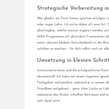
Strategische Vorbereitung au
Wer glaubt, ein Pivot könne spontan erfolgen, i
oder sogar Jahre. Ich nutze dabei oft eine Art 
übertragbar, welche müssen ergänzt werden, un
MBA-Programme oft abstrakte Frameworks lehren
meist relevant bleiben. Entscheidend ist, die B
sichtbar zu machen – für dich selbst und vor all
Umsetzung in kleinen Schrit
Interessanterweise sind die erfolgreichsten Karrie
inkrementell. Ich habe mit einem Ingenieur gear
Fachgebiet aufwendete, während er in seinem al
Standbein aufgebaut – ganz ohne Lücke im Lebe
reduzieren das Risiko, schaffen Vertrauen und e
aufs Spiel setzt.