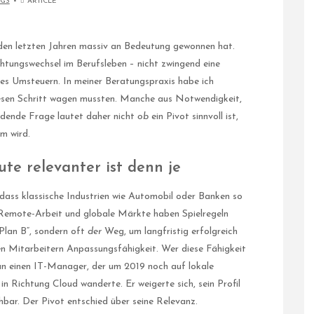
GS
ARTICLE
n den letzten Jahren massiv an Bedeutung gewonnen hat.
htungswechsel im Berufsleben – nicht zwingend eine
ges Umsteuern. In meiner Beratungspraxis habe ich
iesen Schritt wagen mussten. Manche aus Notwendigkeit,
eidende Frage lautet daher nicht
ob
ein Pivot sinnvoll ist,
m wird.
te relevanter ist denn je
dass klassische Industrien wie Automobil oder Banken so
 Remote-Arbeit und globale Märkte haben Spielregeln
„Plan B“, sondern oft
der
Weg, um langfristig erfolgreich
en Mitarbeitern Anpassungsfähigkeit. Wer diese Fähigkeit
ch an einen IT-Manager, der um 2019 noch auf lokale
n Richtung Cloud wanderte. Er weigerte sich, sein Profil
hbar. Der Pivot entschied über seine Relevanz.