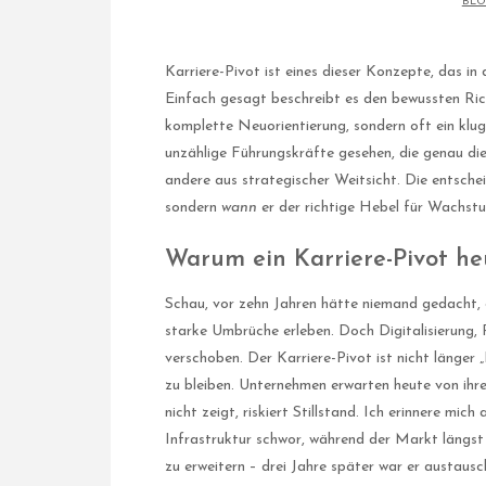
BLO
Karriere-Pivot ist eines dieser Konzepte, das i
Einfach gesagt beschreibt es den bewussten Ric
komplette Neuorientierung, sondern oft ein klu
unzählige Führungskräfte gesehen, die genau d
andere aus strategischer Weitsicht. Die entsch
sondern
wann
er der richtige Hebel für Wachstu
Warum ein Karriere-Pivot heu
Schau, vor zehn Jahren hätte niemand gedacht, 
starke Umbrüche erleben. Doch Digitalisierung,
verschoben. Der Karriere-Pivot ist nicht länger 
zu bleiben. Unternehmen erwarten heute von ihr
nicht zeigt, riskiert Stillstand. Ich erinnere mi
Infrastruktur schwor, während der Markt längst i
zu erweitern – drei Jahre später war er austausc