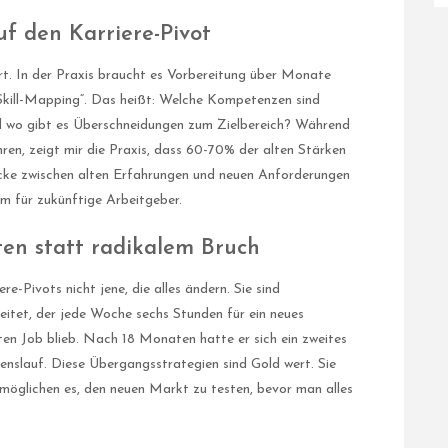
f den Karriere-Pivot
rrt. In der Praxis braucht es Vorbereitung über Monate
„Skill-Mapping“. Das heißt: Welche Kompetenzen sind
d wo gibt es Überschneidungen zum Zielbereich? Während
, zeigt mir die Praxis, dass 60-70% der alten Stärken
rücke zwischen alten Erfahrungen und neuen Anforderungen
em für zukünftige Arbeitgeber.
ten statt radikalem Bruch
re-Pivots nicht jene, die alles ändern. Sie sind
beitet, der jede Woche sechs Stunden für ein neues
ten Job blieb. Nach 18 Monaten hatte er sich ein zweites
nslauf. Diese Übergangsstrategien sind Gold wert. Sie
rmöglichen es, den neuen Markt zu testen, bevor man alles