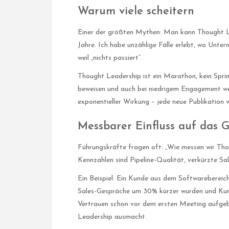
Warum viele scheitern
Einer der größten Mythen: Man kann Thought Le
Jahre. Ich habe unzählige Fälle erlebt, wo Unt
weil „nichts passiert“.
Thought Leadership ist ein Marathon, kein Sprin
beweisen und auch bei niedrigem Engagement wei
exponentieller Wirkung – jede neue Publikation 
Messbarer Einfluss auf das 
Führungskräfte fragen oft: „Wie messen wir Tho
Kennzahlen sind Pipeline-Qualität, verkürzte Sa
Ein Beispiel: Ein Kunde aus dem Softwarebereic
Sales-Gespräche um 30% kürzer wurden und Kun
Vertrauen schon vor dem ersten Meeting aufgeb
Leadership ausmacht.