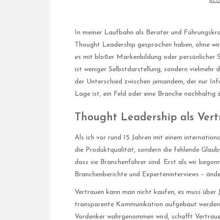
BLO
In meiner Laufbahn als Berater und Führungskra
Thought Leadership gesprochen haben, ohne wirkl
es mit bloßer Markenbildung oder persönlicher S
ist weniger Selbstdarstellung, sondern vielmehr 
der Unterschied zwischen jemandem, der nur Info
Lage ist, ein Feld oder eine Branche nachhaltig 
Thought Leadership als Vert
Als ich vor rund 15 Jahren mit einem internatio
die Produktqualität, sondern die fehlende Glaub
dass sie Branchenführer sind. Erst als wir begonn
Branchenberichte und Experteninterviews – ände
Vertrauen kann man nicht kaufen, es muss über J
transparente Kommunikation aufgebaut werden. 
Vordenker wahrgenommen wird, schafft Vertrauen