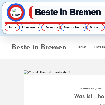
Beste in Bremen
Home
Uber uns
Reisen
Gesundheit
Mode
▾
▾
▾
▾
Skip
to
Beste in Bremen
content
HOME
UBER U
WRITTEN BY
JAMESA
Was ist Tho