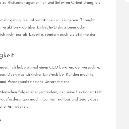
 zu Risikomanagement an und lieferten Orientierung, als
ht mehr genug, nur Informationen rauszugeben. Thought
nteraktion – ob über LinkedIn-Diskussionen oder
ich nicht nur als Experte, sondern auch als Stimme der
gkeit
ängen. Ich habe einmal einen CEO beraten, der versuchte,
ken. Doch was wirklicher Eindruck bei Kunden machte,
e und Wendepunkte seines Unternehmens.
 Menschen folgen eher jemandem, der seine Lektionen teilt
erausforderungen macht Content nahbar und zeigt, dass
cheitern wächst.
e