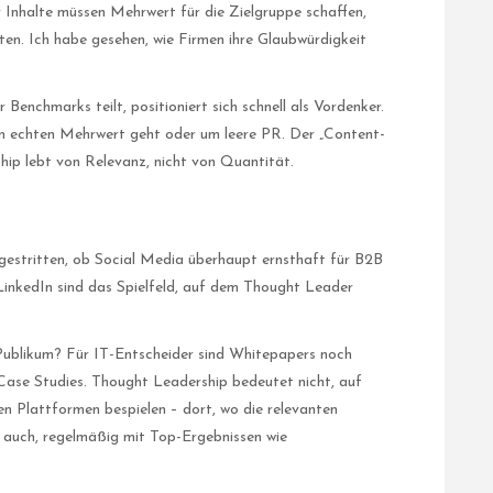
 Inhalte müssen Mehrwert für die Zielgruppe schaffen,
en. Ich habe gesehen, wie Firmen ihre Glaubwürdigkeit
Benchmarks teilt, positioniert sich schnell als Vordenker.
um echten Mehrwert geht oder um leere PR. Der „Content-
hip lebt von Relevanz, nicht von Quantität.
estritten, ob Social Media überhaupt ernsthaft für B2B
 LinkedIn sind das Spielfeld, auf dem Thought Leader
 Publikum? Für IT-Entscheider sind Whitepapers noch
ase Studies. Thought Leadership bedeutet nicht, auf
en Plattformen bespielen – dort, wo die relevanten
 auch, regelmäßig mit Top-Ergebnissen wie