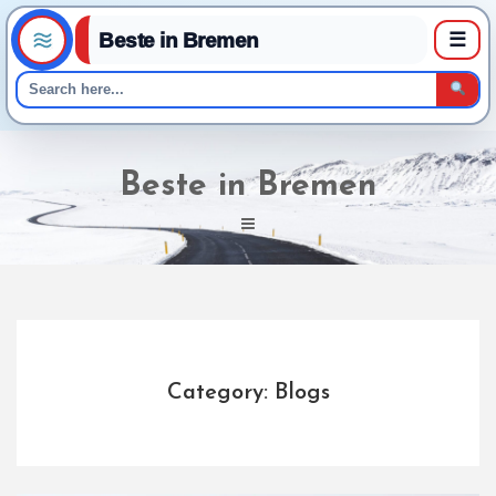
Beste in Bremen
☰
Skip
to
Beste in Bremen
content
Category: Blogs