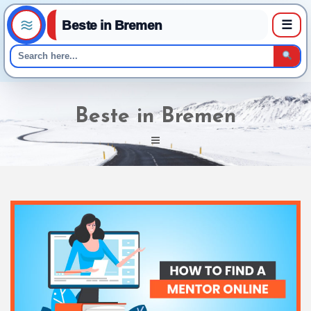
Beste in Bremen
☰
Skip
to
Beste in Bremen
content